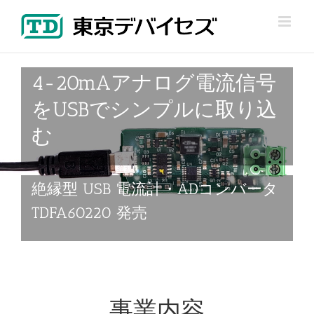
Skip
to
content
4-20mAアナログ電流信号
をUSBでシンプルに取り込
む
絶縁型 USB 電流計・ADコンバータ
TDFA60220 発売
事業内容